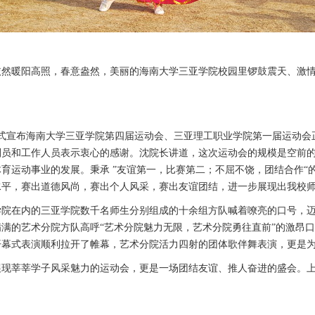
依然暖阳高照，春意盎然，美丽的海南大学三亚学院校园里锣鼓震天、激
丹正式宣布海南大学三亚学院第四届运动会、三亚理工职业学院第一届运动
判员和工作人员表示衷心的感谢。沈院长讲道，这次运动会的规模是空前
育运动事业的发展。秉承 ”友谊第一，比赛第二；不屈不饶，团结合作“
水平，赛出道德风尚，赛出个人风采，赛出友谊团结，进一步展现出我校
学院在内的三亚学院数千名师生分别组成的十余组方队喊着嘹亮的口号，
满的艺术分院方队高呼“艺术分院魅力无限，艺术分院勇往直前”的激昂
开幕式表演顺利拉开了帷幕，艺术分院活力四射的团体歌伴舞表演，更是
现莘莘学子风采魅力的运动会，更是一场团结友谊、推人奋进的盛会。上