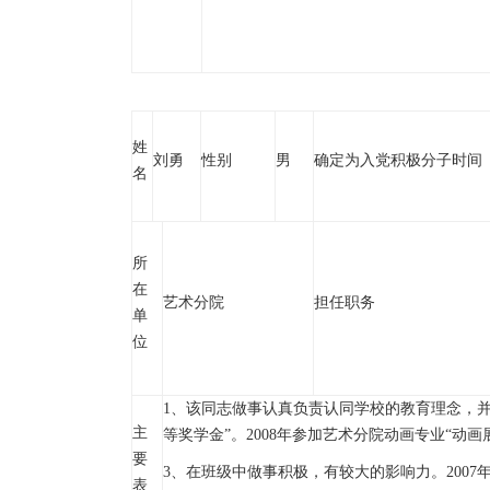
姓
刘勇
性别
男
确定为入党积极分子时间
名
所
在
艺术分院
担任职务
单
位
1、该同志做事认真负责认同学校的教育理念，并将
主
等奖学金”。2008年参加艺术分院动画专业“动画
要
3、在班级中做事积极，有较大的影响力。2007
表