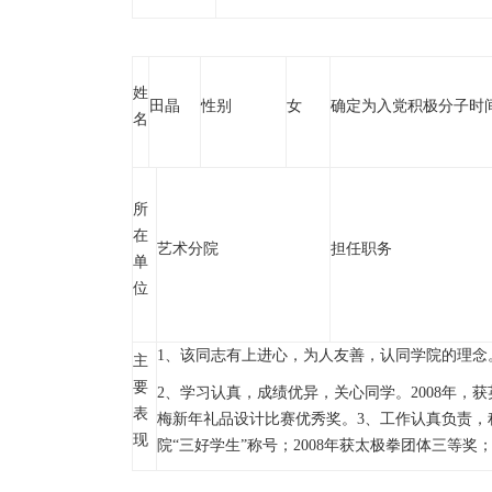
姓
田晶
性别
女
确定为入党积极分子时
名
所
在
艺术分院
担任职务
单
位
1、该同志有上进心，为人友善，认同学院的理念
主
要
2、学习认真，成绩优异，关心同学。2008年，获
表
梅新年礼品设计比赛优秀奖。3、工作认真负责，
现
院“三好学生”称号；2008年获太极拳团体三等奖