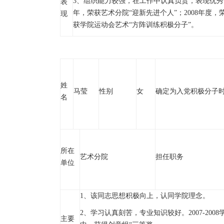
3、组织能力较强，在工作中认真负责，表现优秀，同
表
年，荣获艺术分院“迎新先进个人”；2008年度，
现
获学院运动会艺术“方阵训练积极分子”。
姓
马莹
性别
女
确定为入党积极分子
名
所在
艺术分院
担任职务
单位
1、该同志思想积极向上，认同学院理念。
2、学习认真刻苦，专业知识较好。2007-200
主要