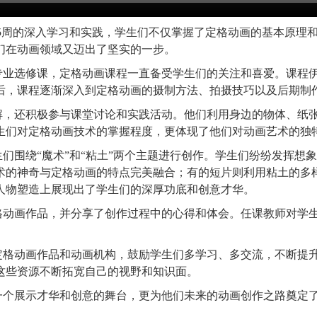
15周的深入学习和实践，学生们不仅掌握了定格动画的基本原理
们在动画领域又迈出了坚实的一步。
专业选修课，定格动画课程一直备受学生们的关注和喜爱。课程
后，课程逐渐深入到定格动画的摄制方法、拍摄技巧以及后期制
解，还积极参与课堂讨论和实践活动。他们利用身边的物体、纸
生们对定格动画技术的掌握程度，更体现了他们对动画艺术的独
生们围绕
“魔术”和“粘土”两个主题进行创作。学生们纷纷发挥
术的神奇与定格动画的特点完美融合；有的短片则利用粘土的多
人物塑造上展现出了学生们的深厚功底和创意才华。
格动画作品，并分享了创作过程中的心得和体会。
任课教师
对学
定格动画作品和动画机构，鼓励学生们多学习、多交流，不断提
这些资源不断拓宽自己的视野和知识面。
一个展示才华和创意的舞台，更为他们未来的动画创作之路奠定