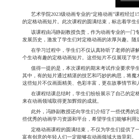
艺术学院
2023级动画专业的
“
定格动画
”
课程经过
的定格动画短片。此次课程的圆满结束，标志着学生
该课程由冯静副教授负责，作为动画专业的一门
发展历史，激发了学生们对定格动画的浓厚兴趣。随
在学习过程中，学生们不仅认真聆听了老师的讲
个生动有趣的定格动画短片。这些短片不仅展现了学
值得一提的是，本次课程的期末考试作业要求学
其中，有的短片通过精湛的技艺和巧妙的构思，将魔
这些短片不仅画面精美、色彩丰富，更在故事情节和
在课程结课
总结时
，学生们纷纷展示了自己的定
来在动画领域取得更加辉煌的成就。
此外，冯静副教授还向学生们介绍了一些优秀的
些优秀的动画学习资源和平台，希望学生们能够利用
定格动画课程的圆满结束，不仅为学生们提供了
富有创意的年轻人们一定能够在动画领域大放异彩
。