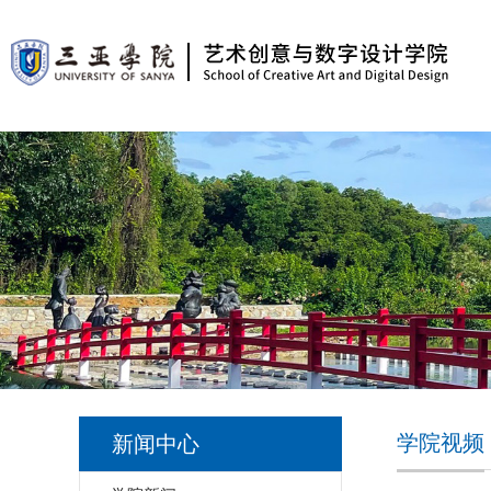
学院视频
新闻中心