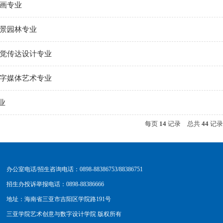
动画专业
风景园林专业
视觉传达设计专业
数字媒体艺术专业
业
每页
14
记录
总共
44
记
办公室电话/招生咨询电话：0898-88386753/88386751
招生办投诉举报电话：0898-88386666
地址：海南省三亚市吉阳区学院路191号
三亚学院艺术创意与数字设计学院 版权所有