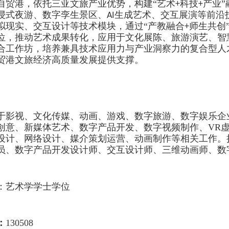
自贸港，依托三亚文旅产业优势，构建
“艺术
科技
产业
+
+
浸式夜游、数字孪生景区、
生成艺术、交互展演等前沿
AI
拟现实、交互设计等技术模块，通过“产教融合
师生共创
+
位，推动艺术成果转化，应用于文化展陈、旅游演艺、智
合工作坊，培养兼具技术应用力与产业洞察力的复合型人
贸港文旅经济高质量发展提供支撑。
于影视、文化传媒、动画、游戏、数字旅游、数字娱乐企
创意、新媒体艺术、数字产品开发、数字视频制作、
VR
设计、网络设计
、
媒介
策划
运营、动画制作等
相关工作。
员、数字产品开发设计师、交互设计师、三维动画师、数
：
艺术学
学
士学位
：
130508